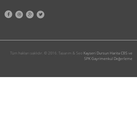
Tüm hakları saklıdır. © 2016.
Tasarım & Seo
Kayseri Dursun Harita CBS ve
SPK Gayrimenkul Değerleme