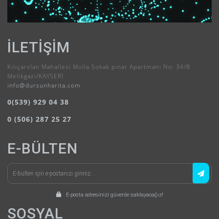
İLETIŞIM
Kılıçarslan Mahallesi Molla Sokak pınar Apartmanı No: 34/B
Melikgazi/KAYSERİ
info@dursunharita.com
0(539) 929 04 38
0 (506) 287 25 27
E-BÜLTEN
E-posta adresinizi güvenle saklayacağız!
SOSYAL