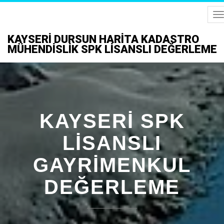
T
N
KAYSERI DURSUN HARITA KADASTRO
MÜHENDISLIK SPK LISANSLI DEĞERLEME
KAYSERI SPK
LISANSLI
GAYRIMENKUL
DEĞERLEME