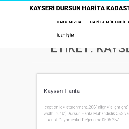
KAYSERI DURSUN HARITA KADAS
HAKKIMIZDA
HARİTA MÜHENDİLİ
İLETİŞİM
ETIKET:
KAYSE
Kayseri Harita
[caption id="attachment_208" align="alignright"
width="640"] Dursun Harita Mühendislik CBS v
Lisanslı Gayrimenkul Değerleme 0506 287…